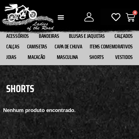
0
ACESSÓRIOS
BANDEIRAS
BLUSAS E JAQUETAS
CALÇADOS
CALÇAS
CAMISETAS
CAPA DE CHUVA
ITENS COMEMORATIVOS
JOIAS
MACACÃO
MASCULINA
SHORTS
VESTIDOS
SHORTS
Nenhum produto encontrado.