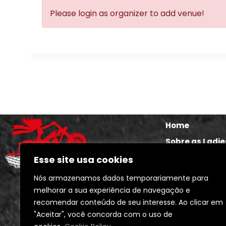
Please login as organizer to add venue!
Home
Sobre as Ladie
Seja uma Lady
Esse site usa cookies
The Ladies Sto
Nós armazenamos dados temporariamente para
Calendários e 
melhorar a sua experiência de navegação e
recomendar conteúdo de seu interesse. Ao clicar em
Blog e Notícia
"Aceitar", você concorda com o uso de
Contato