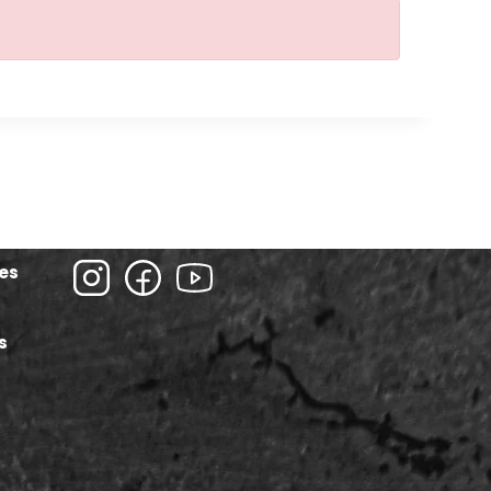
ies
s