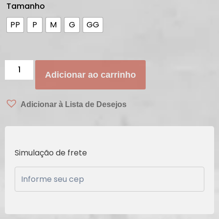
Tamanho
PP
P
M
G
GG
Adicionar ao carrinho
Adicionar à Lista de Desejos
Simulação de frete