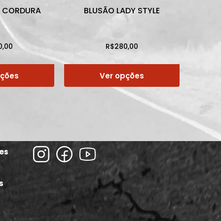
E CORDURA
BLUSÃO LADY STYLE
0,00
R$
280,00
pções
Ver opções
ies
s