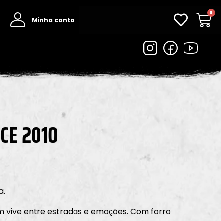
0
Minha conta
NCE 2010
a.
em vive entre estradas e emoções. Com forro