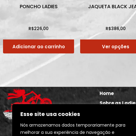
PONCHO LADIES
JAQUETA BLACK JE
R$
226,00
R$
386,00
Adicionar ao carrinho
Ver opções
Home
Sobre as Ladie
Seja uma Lady
Esse site usa cookies
The Ladies Sto
Nós armazenamos dados temporariamente para
Calendários e 
melhorar a sua experiência de navegação e