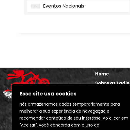
Eventos Nacionais
Home
Sobre as Ladie
Seja uma Lady
Esse site usa cookies
The Ladies Sto
Nós armazenamos dados temporariamente para
Calendários e 
melhorar a sua experiência de navegação e
recomendar conteúdo de seu interesse. Ao clicar em
Blog e Notícia
"Aceitar", você concorda com o uso de
Contato