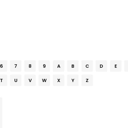
6
7
8
9
A
B
C
D
E
T
U
V
W
X
Y
Z