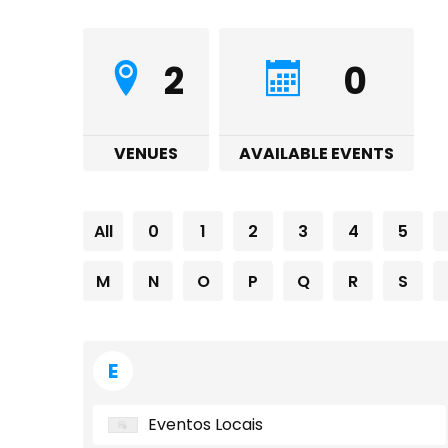
2
0
VENUES
AVAILABLE EVENTS
All
0
1
2
3
4
5
M
N
O
P
Q
R
S
E
Eventos Locais