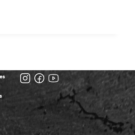
ies
s